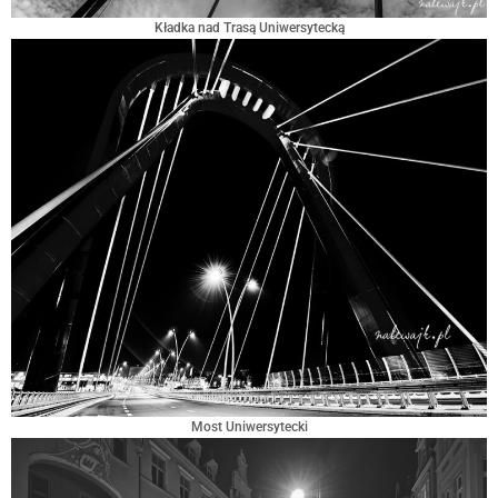
Kładka nad Trasą Uniwersytecką
Most Uniwersytecki