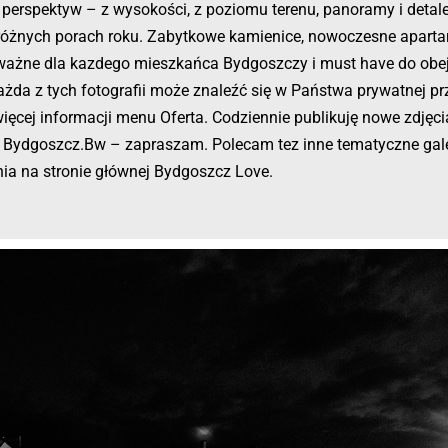
 perspektyw – z wysokości, z poziomu terenu, panoramy i detale 
 różnych porach roku. Zabytkowe kamienice, nowoczesne apart
 ważne dla kazdego mieszkańca Bydgoszczy i must have do obej
żda z tych fotografii może znaleźć się w Państwa prywatnej pr
 więcej informacji menu Oferta. Codziennie publikuję nowe zdję
 i Bydgoszcz.Bw – zapraszam. Polecam tez inne tematyczne gale
ia na stronie głównej Bydgoszcz Love.