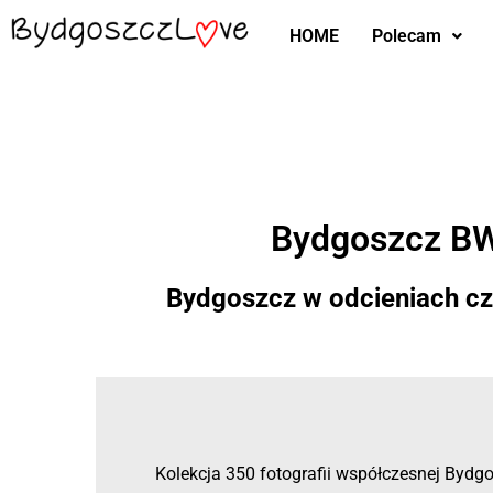
HOME
Polecam
Przejdź
do
treści
Bydgoszcz B
Bydgoszcz w odcieniach czer
Kolekcja 350 fotografii współczesnej Bydgos