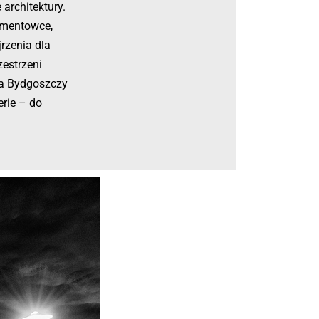
architektury.
amentowce,
rzenia dla
zestrzeni
cia Bydgoszczy
rie – do