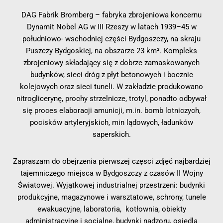
DAG Fabrik Bromberg – fabryka zbrojeniowa koncernu
Dynamit Nobel AG w III Rzeszy w latach 1939–45 w
południowo- wschodniej części Bydgoszczy, na skraju
Puszczy Bydgoskiej, na obszarze 23 km². Kompleks
zbrojeniowy składający się z dobrze zamaskowanych
budynków, sieci dróg z płyt betonowych i bocznic
kolejowych oraz sieci tuneli. W zakładzie produkowano
nitroglicerynę, prochy strzelnicze, trotyl, ponadto odbywał
się proces elaboracji amunicji, m.in. bomb lotniczych,
pocisków artyleryjskich, min lądowych, ładunków
saperskich.
Zapraszam do obejrzenia pierwszej częsci zdjęć najbardziej
tajemniczego miejsca w Bydgoszczy z czasów II Wojny
Światowej. Wyjątkowej industrialnej przestrzeni: budynki
produkcyjne, magazynowe i warsztatowe, schrony, tunele
ewakuacyjne, laboratoria, kotłownia, obiekty
administracyjne i socjalne, budynki nadzoru, osiedla