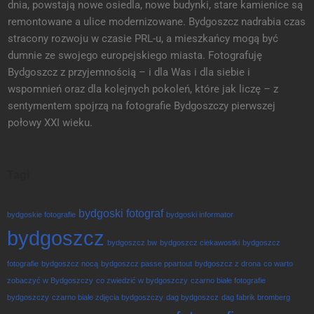
dnia, powstają nowe osiedla, nowe budynki, stare kamienice są
remontowane a ulice modernizowane. Bydgoszcz nadrabia czas
stracony rozwoju w czasie PRL-u, a mieszkańcy mogą być
dumnie ze swojego europejskiego miasta. Fotografuję
Bydgoszcz z przyjemnością – i dla Was i dla siebie i
wspomnień oraz dla kolejnych pokoleń, które jak liczę – z
sentymentem spojrzą na fotografie Bydgoszczy pierwszej
połowy XXI wieku.
Tagi
bydgoski fotograf
bydgoskie fotografie
bydgoski informator
bydgoszcz
bydgoszcz bw
bydgoszcz ciekawostki
bydgoszcz
fotografie
bydgoszcz nocą
bydgoszcz passe ppartout
bydgoszcz z drona
co warto
zobaczyć w Bydgoszczy
co zwiedzić w bydgoszczy
czarno białe fotografie
bydgoszczy
czarno białe zdjęcia bydgoszczy
dag bydgoszcz
dag fabrik bromberg