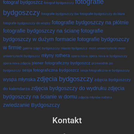
fotografie
fotograf bydgoszcz
fotograf bydgoszczy
bydgoszczy
fotografie bydgoszczy bw
fotografie bydgoszczy do biura
fotografie bydgoszczy na płótnie
fotografie bydgoszczy do wnętrz
fotografie bydgoszczy na ścianę
fotografie
bydgoszczy w dużym formacie
fotografie bydgoszczy
w firmie
galeria zdjęć bydgoszczy
miasto bydgoszcz
most uniwersytecki
most
młyny rothera
uniwersytecki bydgoszcz
opera nova
opera nova w bydgoszczy
plener fotograficzny bydgoszcz
opera nova zdjęcia
przewodnik po
sesja fotograficzna bydgoszcz
bydgoszczy
sesja fotograficzna w bydgoszczy
zdjęcia bydgoszczy
wyspa młynska
zdjęcia bydgoszczy
zdjęcia bydgoszczy do wydruku
zdjęcia
do kalendarza
bydgoszczy na ścianie w domu
zdjęcia młynów rothera
zwiedzanie Bydgoszczy
Kontakt