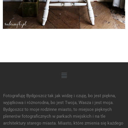
Fotografuję Bydgoszcz tak jak widzę i czuję, bo jest piękna,
wyjątkowa i różnorodna, bo jest Twoja, Wasza i jest moja.
Bydgoszcz to moje rodzinne miasto, to miejsce pięknych
plenerów fotograficznych w parkach miejskich i na tle
architektury starego miasta. Miasto, które zmienia się każdego