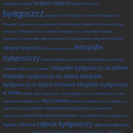
bydgoski fotograf
bydgoskie fotografie
bydgoski informator
bydgoszcz
bydgoszcz bw
bydgoszcz ciekawostki
bydgoszcz
fotografie
bydgoszcz nocą
bydgoszcz passe ppartout
bydgoszcz z drona
co warto
zobaczyć w Bydgoszczy
co zwiedzić w bydgoszczy
czarno białe fotografie
bydgoszczy
czarno białe zdjęcia bydgoszczy
dag bydgoszcz
dag fabrik bromberg
fotografie
fotograf bydgoszcz
fotograf bydgoszczy
bydgoszczy
fotografie bydgoszczy bw
fotografie bydgoszczy do biura
fotografie bydgoszczy na płótnie
fotografie bydgoszczy do wnętrz
fotografie bydgoszczy na ścianę
fotografie
bydgoszczy w dużym formacie
fotografie bydgoszczy
w firmie
galeria zdjęć bydgoszczy
miasto bydgoszcz
most uniwersytecki
most
młyny rothera
uniwersytecki bydgoszcz
opera nova
opera nova w bydgoszczy
plener fotograficzny bydgoszcz
opera nova zdjęcia
przewodnik po
sesja fotograficzna bydgoszcz
bydgoszczy
sesja fotograficzna w bydgoszczy
zdjęcia bydgoszczy
wyspa młynska
zdjęcia bydgoszczy